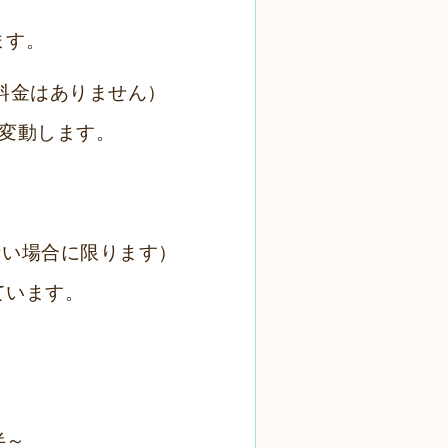
ます。
追加料金はありません）
変動します。
い場合に限ります）
ています。
。
半～